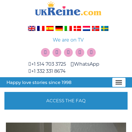
We are on TV
+1 514 703 3725
WhatsApp
+1 332 331 8674
Happy love stories since 1998
ACCESS THE FAQ