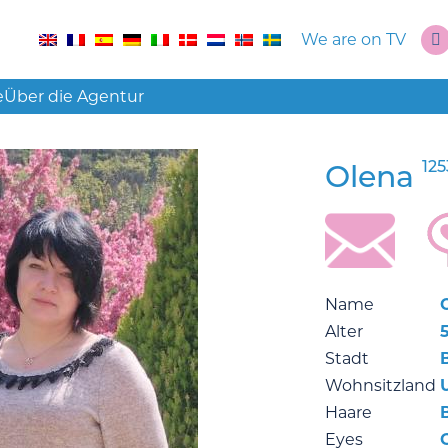
We are on TV
e
Über die Agentur
12
Olena
Name
Alter
Stadt
Wohnsitzland
Haare
Eyes