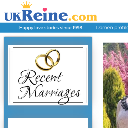
Damen profil
Happy love stories since 1998