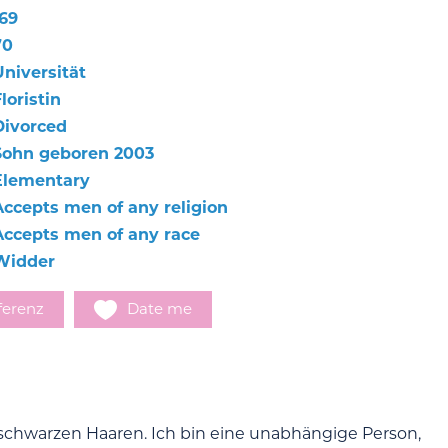
169
70
Universität
loristin
Divorced
Sohn geboren 2003
Elementary
Accepts men of any religion
Accepts men of any race
Widder
ferenz
Date me
schwarzen Haaren. Ich bin eine unabhängige Person,