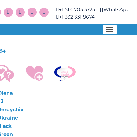
+1 514 703 3725
WhatsApp
+1 332 331 8674
534
Olena
53
Berdychiv
Ukraine
Black
Green