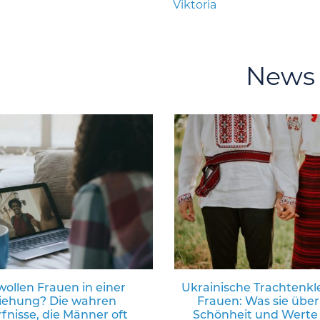
Viktoria
News
ollen Frauen in einer
Ukrainische Trachtenkl
iehung? Die wahren
Frauen: Was sie über
fnisse, die Männer oft
Schönheit und Werte