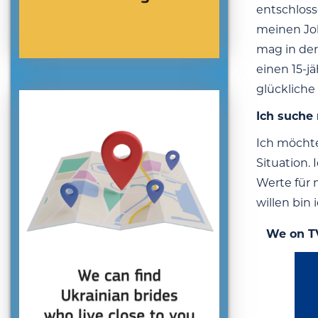
entschloss
meinen Job
mag in der
einen 15-j
glückliche
Ich suche
Ich möchte
Situation.
Werte für 
willen bin
We on T