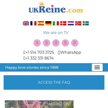
We are on TV
+1 514 703 3725
WhatsApp
+1 332 331 8674
Happy love stories since 1998
ACCESS THE FAQ