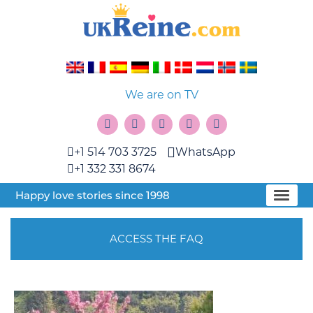
We are on TV
+1 514 703 3725
WhatsApp
+1 332 331 8674
Happy love stories since 1998
ACCESS THE FAQ