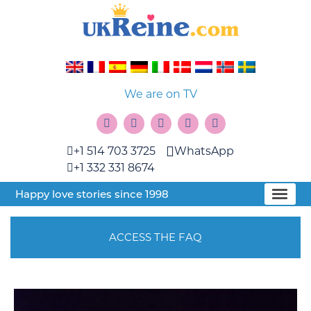
We are on TV
+1 514 703 3725
WhatsApp
+1 332 331 8674
Happy love stories since 1998
ACCESS THE FAQ