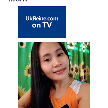
We on TV