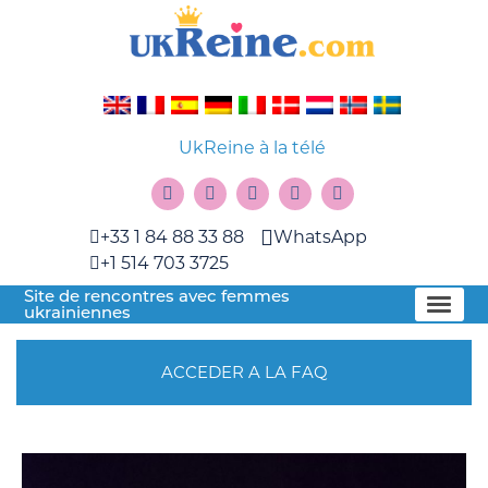
UkReine à la télé
+33 1 84 88 33 88
WhatsApp
+1 514 703 3725
Site de rencontres avec femmes
ukrainiennes
ACCEDER A LA FAQ