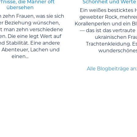
fnisse, die Männer oft
Schönheit und Werte
übersehen
Ein weißes besticktes 
 zehn Frauen, was sie sich
gewebter Rock, mehre
er Beziehung wünschen,
Korallenperlen und ein 
 man zehn verschiedene
— das ist das vertraute 
n. Die eine legt Wert auf
ukrainischen Fra
d Stabilität. Eine andere
Trachtenkleidung. Es 
 Abenteuer, Lachen und
wunderschönes.
einen...
Alle Blogbeiträge a