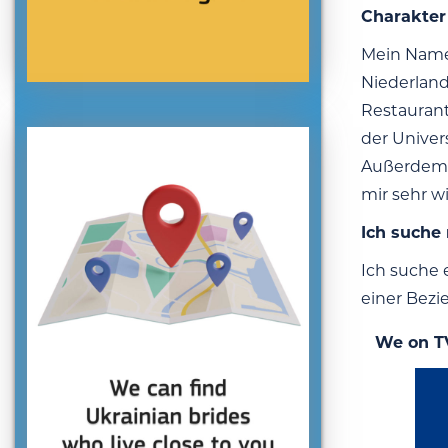
Charakter
Mein Name 
Niederland
Restaurant
der Univer
Außerdem g
mir sehr w
Ich suche
Ich suche 
einer Bezi
We on T