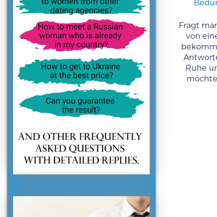
Bedür
Fragt man
von ein
bekommt
Antworte
Ruhe un
möchte