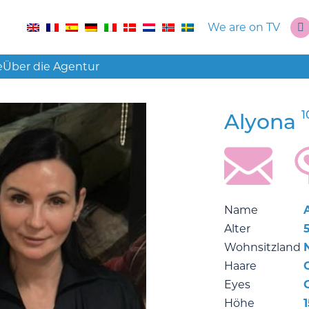
We are on TV
e
Über die Agentur
1
Alyona
Name
Alter
Wohnsitzland
Haare
Eyes
Höhe