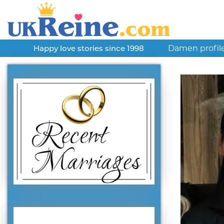
Damen profil
Happy love stories since 1998