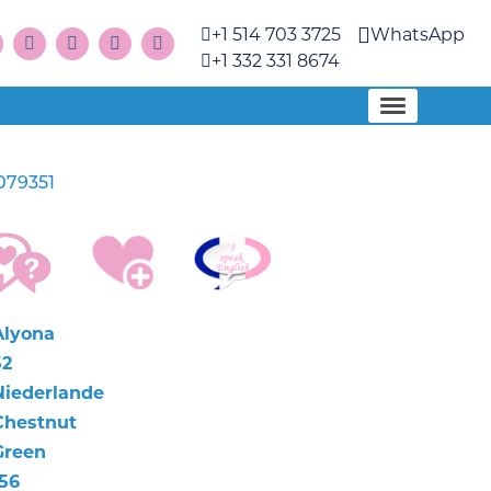
+1 514 703 3725
WhatsApp
+1 332 331 8674
079351
Alyona
52
Niederlande
Chestnut
Green
156