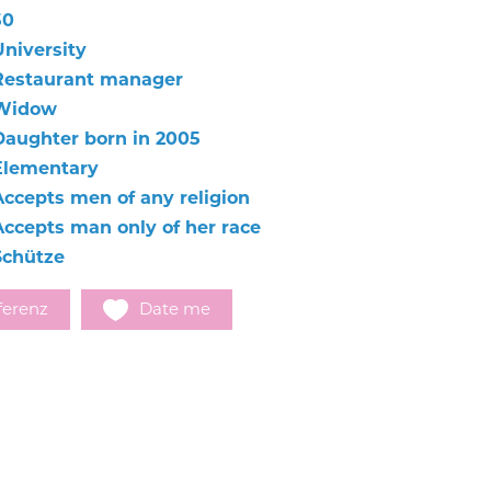
50
University
Restaurant manager
Widow
Daughter born in 2005
Elementary
Accepts men of any religion
Accepts man only of her race
Schütze
ferenz
Date me