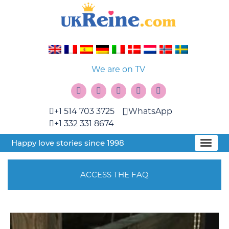
We are on TV
+1 514 703 3725
WhatsApp
+1 332 331 8674
Happy love stories since 1998
ACCESS THE FAQ