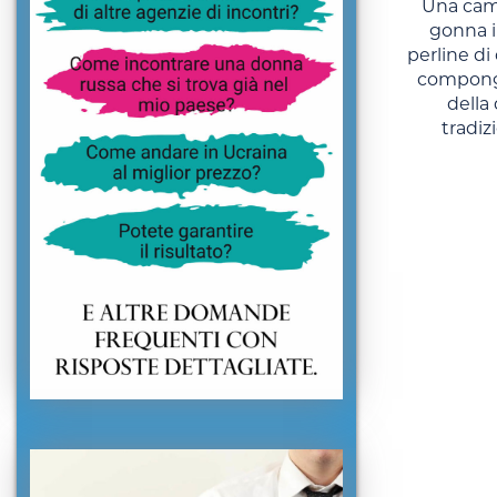
Una cami
gonna in
perline di
compongo
della
tradiz