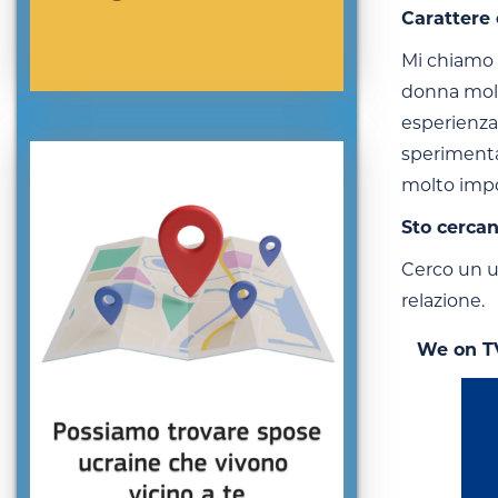
Carattere 
Mi chiamo A
donna molto
esperienza 
sperimentar
molto impo
Sto cerca
Cerco un uo
relazione.
We on T