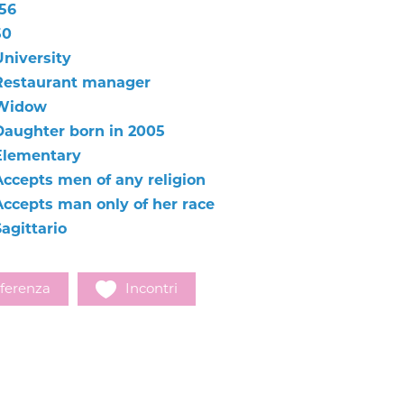
156
50
University
Restaurant manager
Widow
Daughter born in 2005
Elementary
Accepts men of any religion
Accepts man only of her race
agittario
ferenza
Incontri