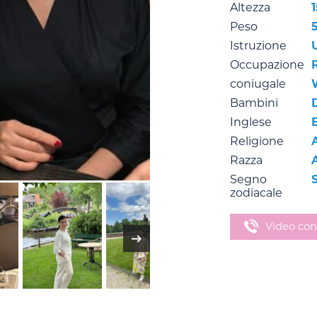
Altezza
Peso
Istruzione
Occupazione
coniugale
Bambini
Inglese
Religione
Razza
Segno
S
zodiacale
Video con