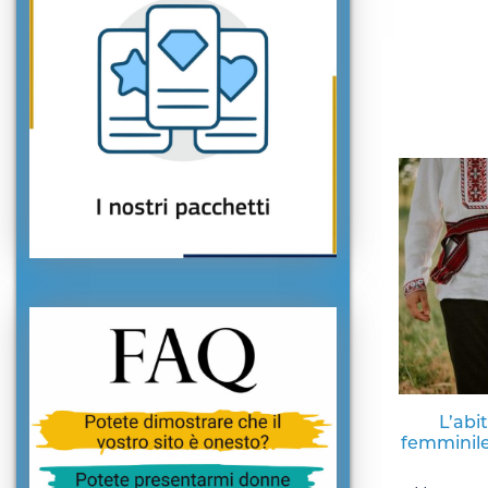
L’abi
femminile