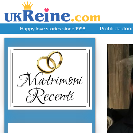
Profili da don
Happy love stories since 1998