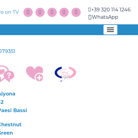
+39 320 114 1246
e on TV
WhatsApp
079351
Alyona
52
Paesi Bassi
Chestnut
Green