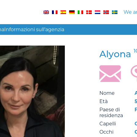
We ar
na
Informazioni sull’agenzia
1
Alyona
Nome
Età
Paese di
residenza
Capelli
Occhi