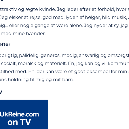
ttraktiv og ægte kvinde. Jeg leder efter et forhold, hvor a
 Jeg elsker at rejse, god mad, lyden af bølger, blid musik
… eller nogle gange at være alene. Jeg nyder at sy, jeg l
g med mine hænder.
efter
 oprigtig, pålidelig, generøs, modig, ansvarlig og omsorg
 socialt, moralsk og materielt. En, jeg kan og vil kommu
stilhed med. En, der kan være et godt eksempel for min s
ans holdning til mig og mit barn.
V