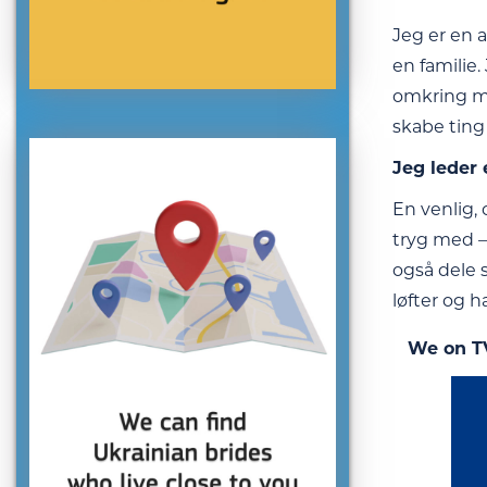
Jeg er en a
en familie.
omkring mig
skabe tin
Jeg leder 
En venlig,
tryg med –
også dele 
løfter og h
We on T