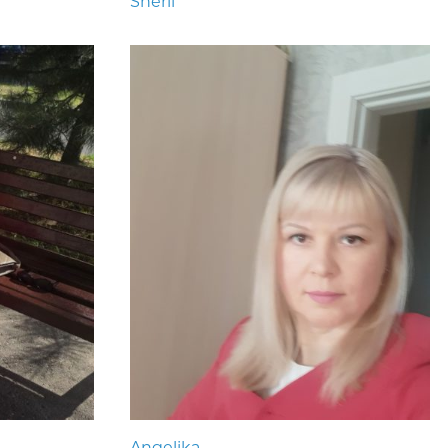
Sheril
Angelika