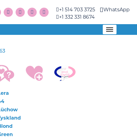
+1 514 703 3725
WhatsApp
+1 332 331 8674
63
Lera
44
Lüchow
Tyskland
Blond
Green