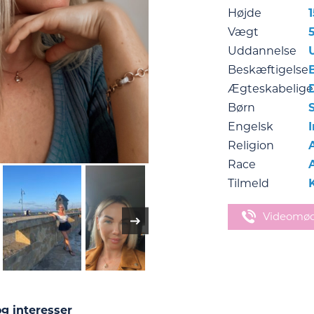
Højde
Vægt
Uddannelse
Beskæftigelse
Ægteskabelige
Børn
Engelsk
Religion
Race
Tilmeld
Videomø
g interesser