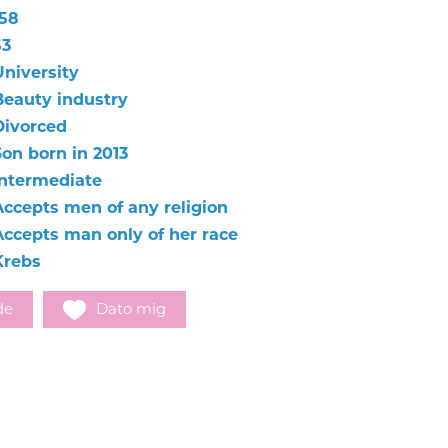
158
53
University
Beauty industry
Divorced
Son born in 2013
Intermediate
Accepts men of any religion
Accepts man only of her race
Krebs
de
Dato mig