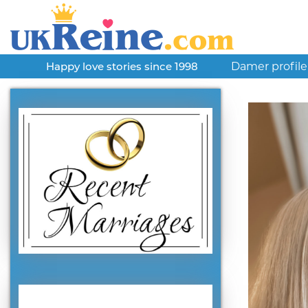
Damer profile
Happy love stories since 1998