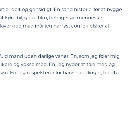
lt er delt og gensidigt. En sand historie, for at bygge
, at køre bil, gode film, behagelige mennesker
aver god mad (når jeg har lyst), og jeg elsker at
sfuld mand uden dårlige vaner. En, som jeg føler mig
nikere og vokse med. En, jeg nyder at tale med og
øn. En, jeg respekterer for hans handlinger, holdte