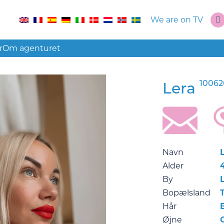
We are on TV
r
Om agenturet
10062
Lera
Navn
Alder
By
Bopælsland
Hår
Øjne