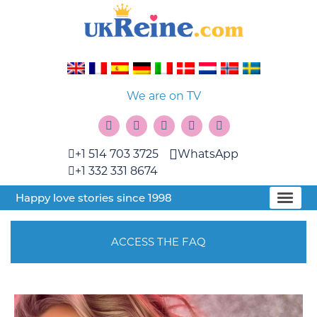
We are on TV
+1 514 703 3725
WhatsApp
+1 332 331 8674
Happy love stories since 1998
ACCESS THE FAQ