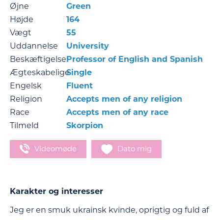
Øjne
Green
Højde
164
Vægt
55
Uddannelse
University
Beskæftigelse
Professor of English and Spanish
Ægteskabelige
Single
Engelsk
Fluent
Religion
Accepts men of any religion
Race
Accepts men of any race
Tilmeld
Skorpion
Videomøde
Dato mig
Karakter og interesser
Jeg er en smuk ukrainsk kvinde, oprigtig og fuld af