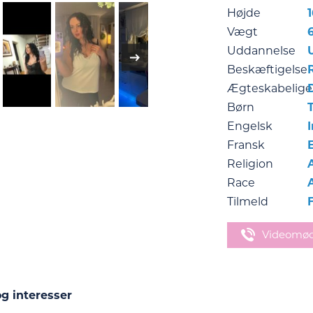
Højde
Vægt
Uddannelse
Beskæftigelse
Ægteskabelige
Børn
Engelsk
Fransk
Religion
Race
Tilmeld
Videomø
g interesser