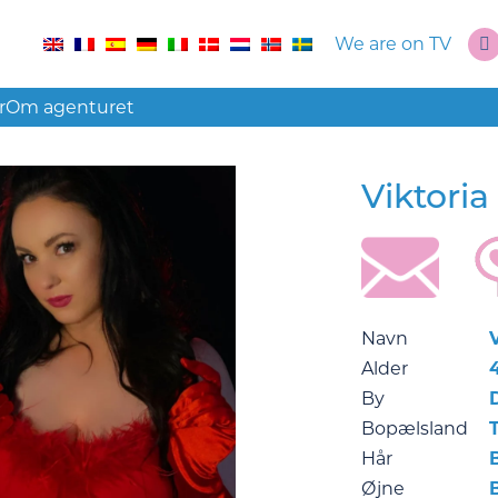
We are on TV
r
Om agenturet
Viktoria
Navn
Alder
By
Bopælsland
Hår
Øjne