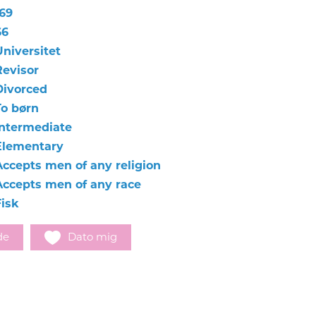
169
66
Universitet
Revisor
Divorced
To børn
Intermediate
Elementary
Accepts men of any religion
Accepts men of any race
Fisk
de
Dato mig