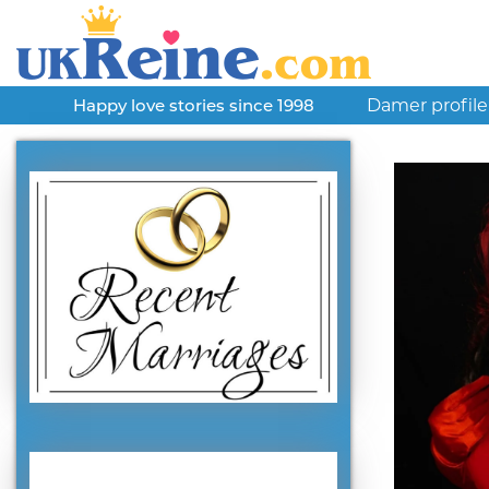
Damer profile
Happy love stories since 1998