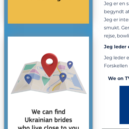
Jeg er en 
begyndt at 
Jeg er inte
smukt. Gen
rejse, bowl
Jeg leder 
Jeg leder e
Forskellen 
We on T