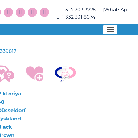
+1 514 703 3725
WhatsApp
+1 332 331 8674
339817
Viktoriya
40
Düsseldorf
Tyskland
Black
Brown