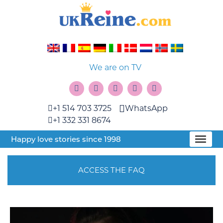
We are on TV
+1 514 703 3725
WhatsApp
+1 332 331 8674
Happy love stories since 1998
ACCESS THE FAQ