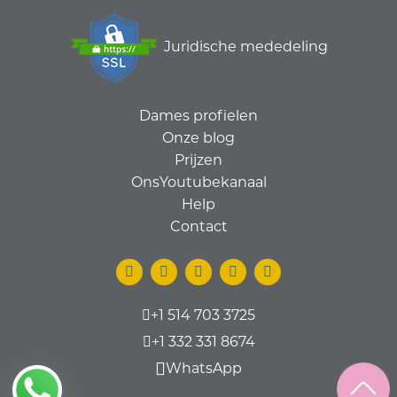
Juridische mededeling
Dames profielen
Onze blog
Prijzen
OnsYoutubekanaal
Help
Contact
+1 514 703 3725
+1 332 331 8674
WhatsApp