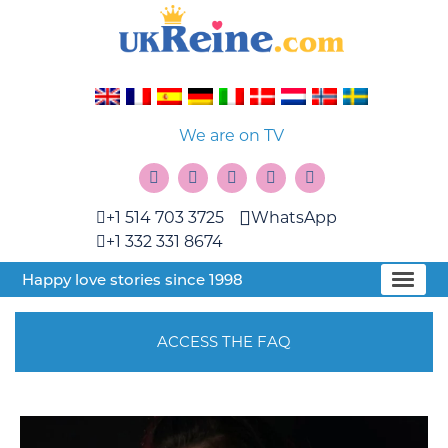
We are on TV
+1 514 703 3725
WhatsApp
+1 332 331 8674
Happy love stories since 1998
ACCESS THE FAQ