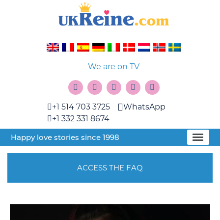
We are on TV
+1 514 703 3725
WhatsApp
+1 332 331 8674
Happy love stories since 1998
ACCESS THE FAQ