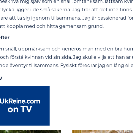
 beskriva mig själv som en snäll, omtänksam, lättsam kvin
t lycka ligger i de små sakerna. Jag tror att det inte finns
ättare att ta sig igenom tillsammans. Jag är passionerad för
t att koppla med och hitta gemensam grund.
efter
en snäll, uppmärksam och generös man med en bra humo
ch förstå kvinnan vid sin sida. Jag skulle vilja att han är 
nde äventyr tillsammans. Fysiskt föredrar jag en lång el
V