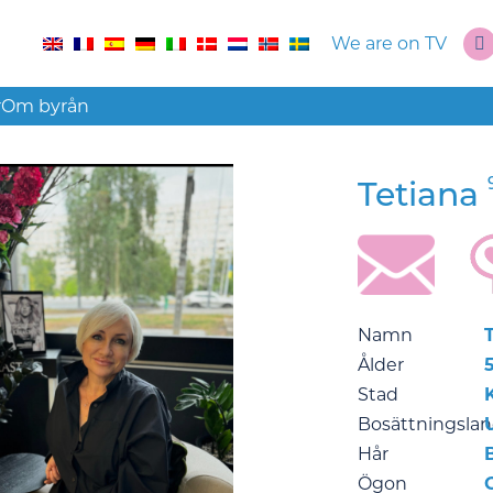
We are on TV
r
Om byrån
Tetiana
Namn
Ålder
Stad
Bosättningsla
Hår
Ögon