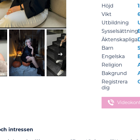
Höjd
Vikt
Utbildning
Sysselsättning
Äktenskapliga
Barn
Engelska
Religion
Bakgrund
Registrera
dig
Videokon
och intressen