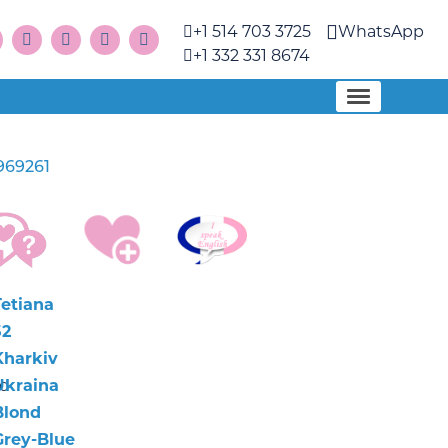
+1 514 703 3725
WhatsApp
+1 332 331 8674
969261
Tetiana
52
Kharkiv
nd
Ukraina
Blond
Grey-Blue