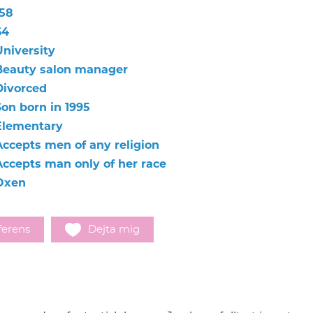
158
64
University
Beauty salon manager
Divorced
Son born in 1995
Elementary
Accepts men of any religion
Accepts man only of her race
Oxen
ferens
Dejta mig