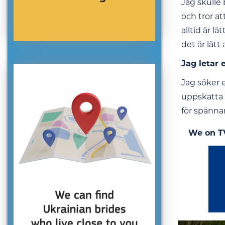
Jag skulle
och tror at
alltid är l
det är lät
Jag letar 
Jag söker 
uppskatta o
för spänna
We on T