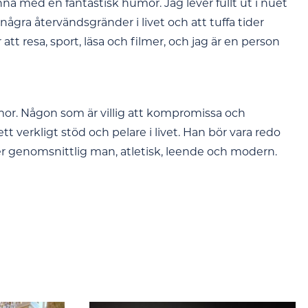
na med en fantastisk humor. Jag lever fullt ut i nuet
 några återvändsgränder i livet och att tuffa tider
 att resa, sport, läsa och filmer, och jag är en person
r. Någon som är villig att kompromissa och
ett verkligt stöd och pelare i livet. Han bör vara redo
ler genomsnittlig man, atletisk, leende och modern.