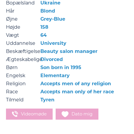
Bopælsland
Ukraine
Hår
Blond
Øjne
Grey-Blue
Højde
158
Vægt
64
Uddannelse
University
Beskæftigelse
Beauty salon manager
Ægteskabelige
Divorced
Børn
Son born in 1995
Engelsk
Elementary
Religion
Accepts men of any religion
Race
Accepts man only of her race
Tilmeld
Tyren
Videomøde
Dato mig