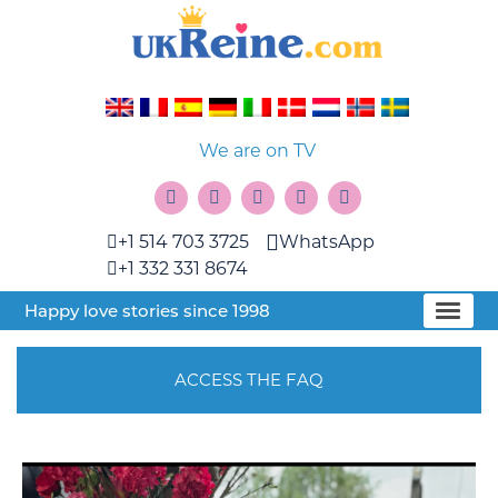
We are on TV
+1 514 703 3725
WhatsApp
+1 332 331 8674
Happy love stories since 1998
ACCESS THE FAQ