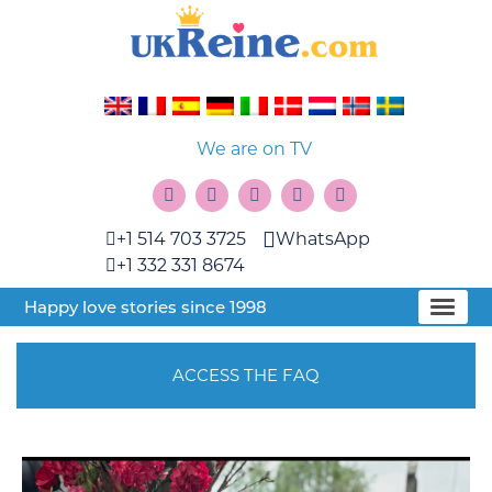
We are on TV
+1 514 703 3725
WhatsApp
+1 332 331 8674
Happy love stories since 1998
ACCESS THE FAQ