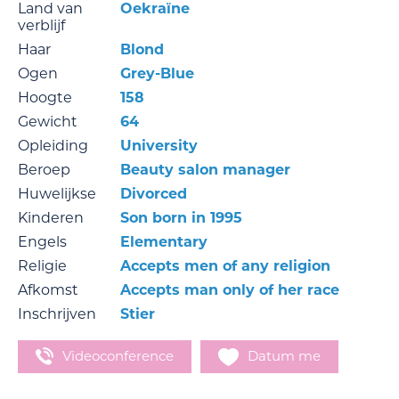
Land van
Oekraïne
verblijf
Haar
Blond
Ogen
Grey-Blue
Hoogte
158
Gewicht
64
Opleiding
University
Beroep
Beauty salon manager
Huwelijkse
Divorced
Kinderen
Son born in 1995
Engels
Elementary
Religie
Accepts men of any religion
Afkomst
Accepts man only of her race
Inschrijven
Stier
Videoconference
Datum me