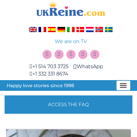
We are on TV
+1 514 703 3725
WhatsApp
+1 332 331 8674
Happy love stories since 1998
ACCESS THE FAQ