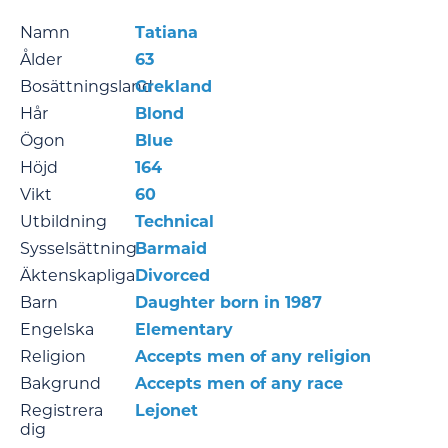
Namn
Tatiana
Ålder
63
Bosättningsland
Grekland
Hår
Blond
Ögon
Blue
Höjd
164
Vikt
60
Utbildning
Technical
Sysselsättning
Barmaid
Äktenskapliga
Divorced
Barn
Daughter born in 1987
Engelska
Elementary
Religion
Accepts men of any religion
Bakgrund
Accepts men of any race
Registrera
Lejonet
dig