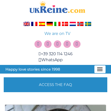
We are on TV
+39 320 114 1246
WhatsApp
Happy love stories since 1998
ACCESS THE FAQ