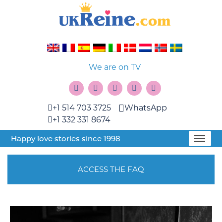
We are on TV
+1 514 703 3725
WhatsApp
+1 332 331 8674
Happy love stories since 1998
ACCESS THE FAQ