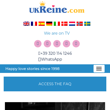
We are on TV
+39 320 114 1246
WhatsApp
Happy love stories since 1998
ACCESS THE FAQ