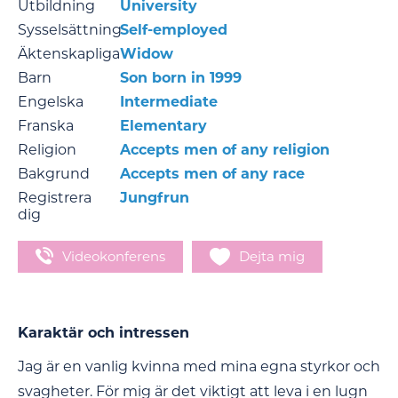
Utbildning
University
Sysselsättning
Self-employed
Äktenskapliga
Widow
Barn
Son born in 1999
Engelska
Intermediate
Franska
Elementary
Religion
Accepts men of any religion
Bakgrund
Accepts men of any race
Registrera
Jungfrun
dig
Videokonferens
Dejta mig
Karaktär och intressen
Jag är en vanlig kvinna med mina egna styrkor och
svagheter. För mig är det viktigt att leva i en lugn