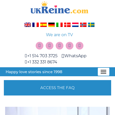
We are on TV
+1 514 703 3725
WhatsApp
+1 332 331 8674
Happy love stories since 1998
ACCESS THE FAQ