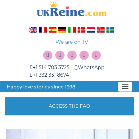
We are on TV
+1 514 703 3725
WhatsApp
+1 332 331 8674
Happy love stories since 1998
ACCESS THE FAQ