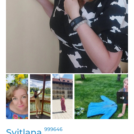
999646
Svitlana