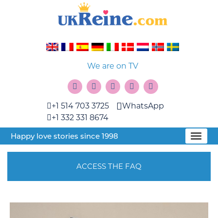
We are on TV
+1 514 703 3725
WhatsApp
+1 332 331 8674
Happy love stories since 1998
ACCESS THE FAQ