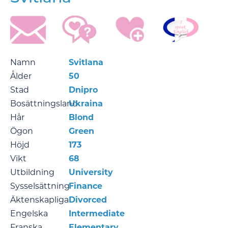
Namn
Svitlana
Ålder
50
Stad
Dnipro
Bosättningsland
Ukraina
Hår
Blond
Ögon
Green
Höjd
173
Vikt
68
Utbildning
University
Sysselsättning
Finance
Äktenskapliga
Divorced
Engelska
Intermediate
Franska
Elementary