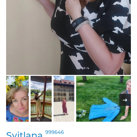
999646
Svitlana