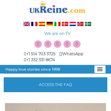
We are on TV
+1 514 703 3725
WhatsApp
+1 332 331 8674
Happy love stories since 1998
ACCESS THE FAQ