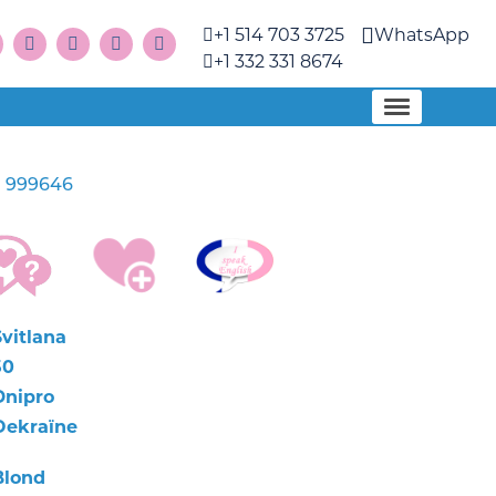
+1 514 703 3725
WhatsApp
+1 332 331 8674
999646
a
Svitlana
50
Dnipro
Oekraïne
Blond