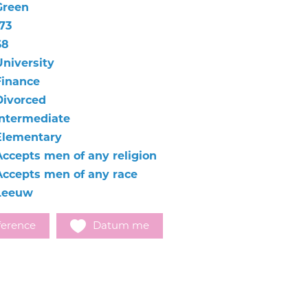
Green
73
68
University
Finance
Divorced
Intermediate
Elementary
Accepts men of any religion
Accepts men of any race
Leeuw
ference
Datum me