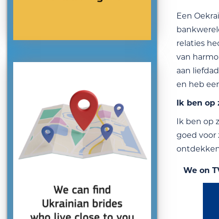
Een Oekraï
bankwereld
relaties h
van harmon
aan liefdad
en heb een
Ik ben op
Ik ben op z
goed voor 
ontdekken
We on T