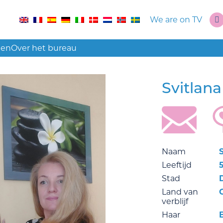
We are on TV
len
Over het bureau
Svitlan
Naam
Leeftijd
Stad
Land van
verblijf
Haar