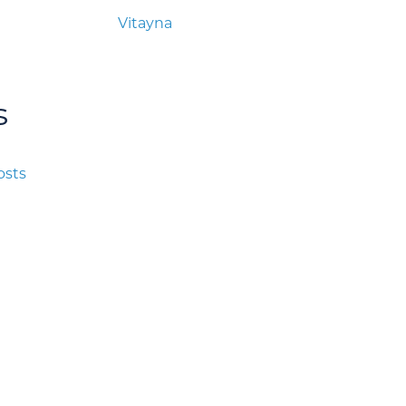
Vitayna
s
osts