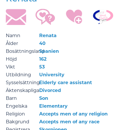
Namn
Renata
Ålder
40
Bosättningsland
Spanien
Höjd
162
Vikt
53
Utbildning
University
Sysselsättning
Elderly care assistant
Äktenskapliga
Divorced
Barn
Son
Engelska
Elementary
Religion
Accepts men of any religion
Bakgrund
Accepts men of any race
Registrera
Skorpionen