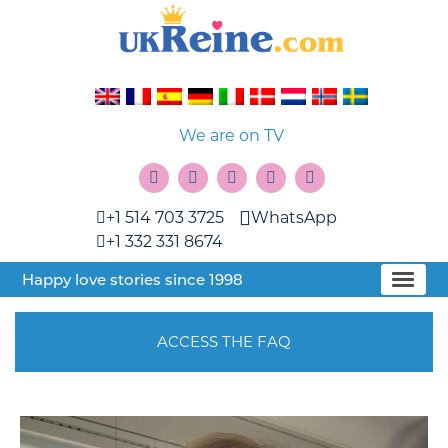
We are on TV
+1 514 703 3725
WhatsApp
+1 332 331 8674
Happy love stories since 1998
ACCESS THE FAQ