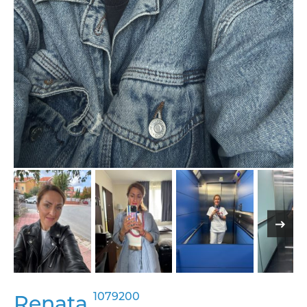
1079200
Renata