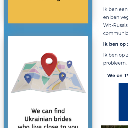
Ik ben een 
en ben veg
Wit-Russis
communicer
Ik ben op
Ik ben op z
probleem. I
We on T