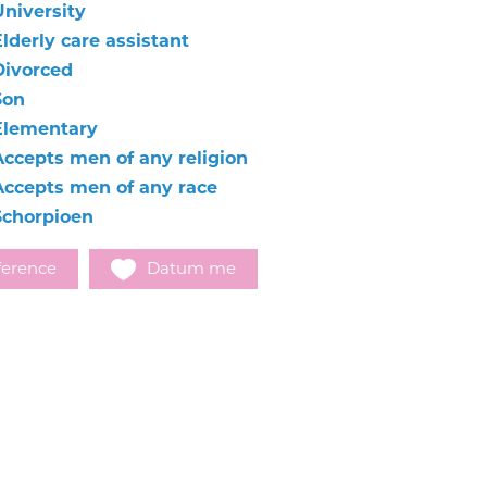
University
lderly care assistant
Divorced
Son
Elementary
Accepts men of any religion
Accepts men of any race
Schorpioen
ference
Datum me