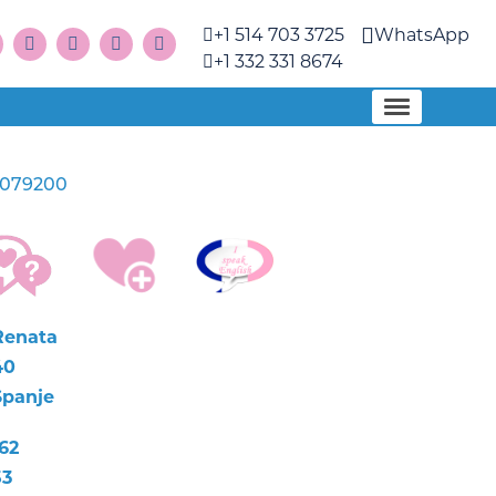
+1 514 703 3725
WhatsApp
+1 332 331 8674
1079200
Renata
40
Spanje
62
53