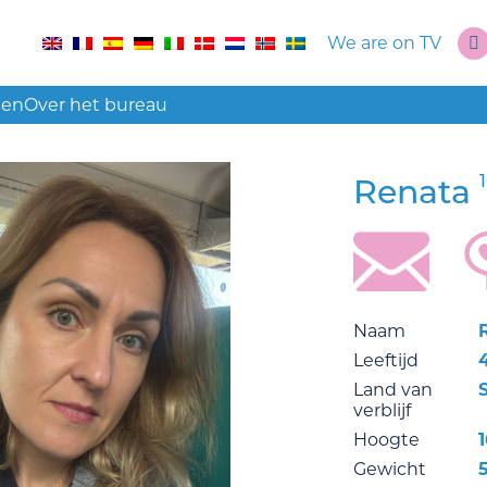
We are on TV
len
Over het bureau
Renata
Naam
Leeftijd
Land van
verblijf
Hoogte
1
Gewicht