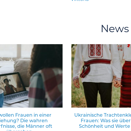
News
ollen Frauen in einer
Ukrainische Trachtenkl
iehung? Die wahren
Frauen: Was sie über
fnisse, die Männer oft
Schönheit und Werte