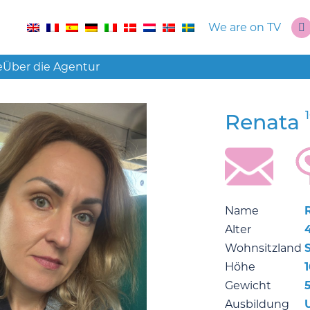
We are on TV
e
Über die Agentur
Renata
Name
Alter
Wohnsitzland
Höhe
1
Gewicht
Ausbildung