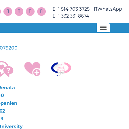
+1 514 703 3725
WhatsApp
+1 332 331 8674
1079200
Renata
40
Spanien
62
53
University