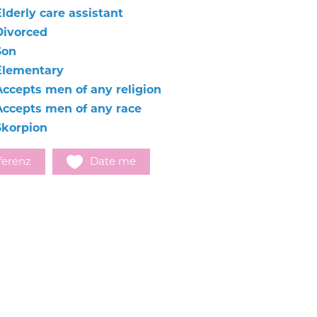
lderly care assistant
Divorced
Son
Elementary
Accepts men of any religion
Accepts men of any race
Skorpion
ferenz
Date me