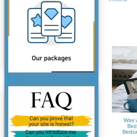
Was w
Bez
Bedür