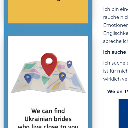
Ich bin ein
rauche nic
Emotionen.
Englischke
spreche ic
Ich suche
Ich suche 
ist für mi
wirklich ve
We on T