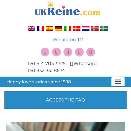
We are on TV
+1 514 703 3725
WhatsApp
+1 332 331 8674
Happy love stories since 1998
ACCESS THE FAQ