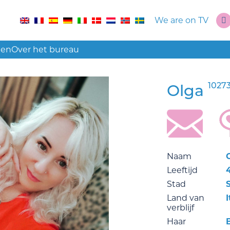
We are on TV
len
Over het bureau
1027
Olga
Naam
Leeftijd
Stad
Land van
I
verblijf
Haar