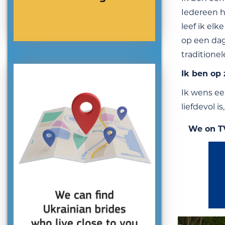
Iedereen h
leef ik el
op een dag
traditione
Ik ben op
Ik wens ee
liefdevol 
We on T