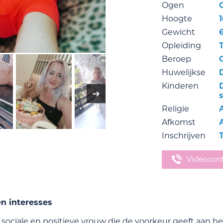
Ogen
Hoogte
1
Gewicht
Opleiding
Beroep
Huwelijkse
Kinderen
Religie
Afkomst
Inschrijven
Videocon
en interesses
 sociale en positieve vrouw die de voorkeur geeft aan 