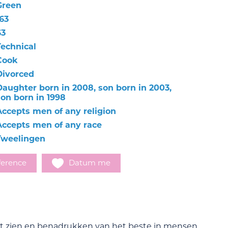
Green
63
63
Technical
Cook
Divorced
Daughter born in 2008, son born in 2003,
son born in 1998
Accepts men of any religion
Accepts men of any race
Tweelingen
ference
Datum me
het zien en benadrukken van het beste in mensen.