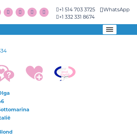
+1 514 703 3725
WhatsApp
+1 332 331 8674
334
Olga
46
Sottomarina
talië
Blond