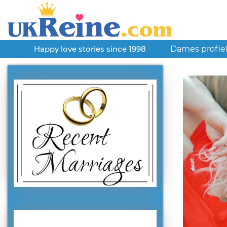
Dames profie
Happy love stories since 1998