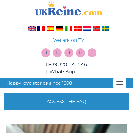
We are on TV
+39 320 114 1246
WhatsApp
Happy love stories since 1998
ACCESS THE FAQ