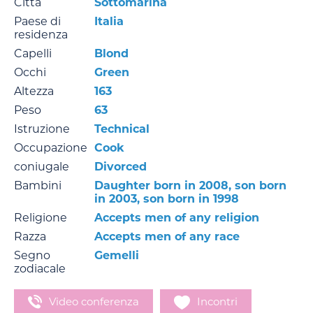
Città
Sottomarina
Paese di
Italia
residenza
Capelli
Blond
Occhi
Green
Altezza
163
Peso
63
Istruzione
Technical
Occupazione
Cook
coniugale
Divorced
Bambini
Daughter born in 2008, son born
in 2003, son born in 1998
Religione
Accepts men of any religion
Razza
Accepts men of any race
Segno
Gemelli
zodiacale
Video conferenza
Incontri