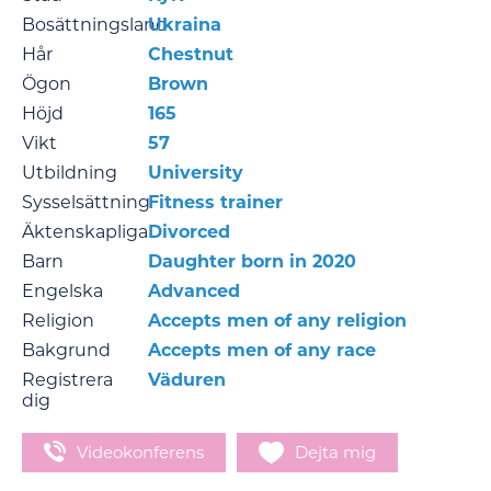
Bosättningsland
Ukraina
Hår
Chestnut
Ögon
Brown
Höjd
165
Vikt
57
Utbildning
University
Sysselsättning
Fitness trainer
Äktenskapliga
Divorced
Barn
Daughter born in 2020
Engelska
Advanced
Religion
Accepts men of any religion
Bakgrund
Accepts men of any race
Registrera
Väduren
dig
Videokonferens
Dejta mig