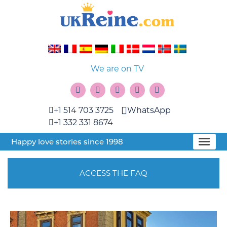
We are on TV
+1 514 703 3725
WhatsApp
+1 332 331 8674
Happy love stories since 1998
ACCESS THE FAQ