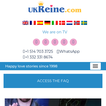
We are on TV
+1 514 703 3725
WhatsApp
+1 332 331 8674
Happy love stories since 1998
ACCESS THE FAQ