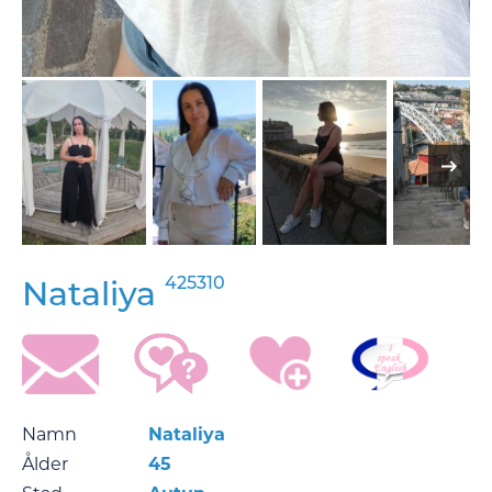
425310
Nataliya
Namn
Nataliya
Ålder
45