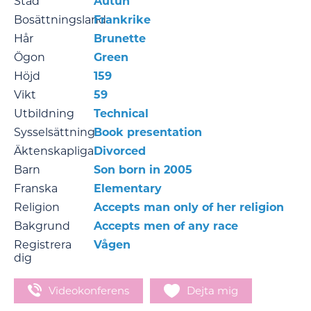
Stad
Autun
Bosättningsland
Frankrike
Hår
Brunette
Ögon
Green
Höjd
159
Vikt
59
Utbildning
Technical
Sysselsättning
Book presentation
Äktenskapliga
Divorced
Barn
Son born in 2005
Franska
Elementary
Religion
Accepts man only of her religion
Bakgrund
Accepts men of any race
Registrera
Vågen
dig
Videokonferens
Dejta mig