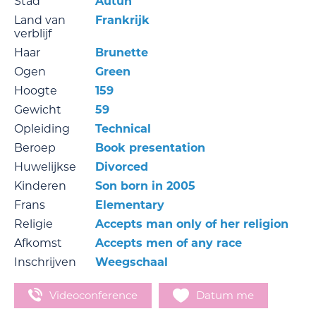
Stad
Autun
Land van
Frankrijk
verblijf
Haar
Brunette
Ogen
Green
Hoogte
159
Gewicht
59
Opleiding
Technical
Beroep
Book presentation
Huwelijkse
Divorced
Kinderen
Son born in 2005
Frans
Elementary
Religie
Accepts man only of her religion
Afkomst
Accepts men of any race
Inschrijven
Weegschaal
Videoconference
Datum me