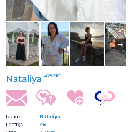
425310
Nataliya
Naam
Nataliya
Leeftijd
45