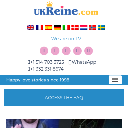
We are on TV
+1 514 703 3725
WhatsApp
+1 332 331 8674
Happy love stories since 1998
ACCESS THE FAQ