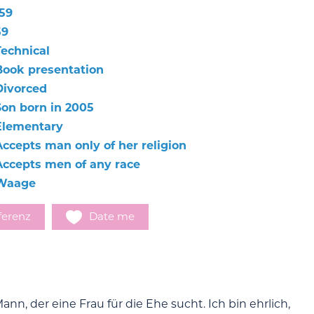
159
59
Technical
Book presentation
Divorced
Son born in 2005
Elementary
Accepts man only of her religion
Accepts men of any race
Waage
ferenz
Date me
n, der eine Frau für die Ehe sucht. Ich bin ehrlich,