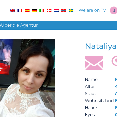
We are on TV
e
Über die Agentur
Nataliy
Name
Alter
Stadt
Wohnsitzland
Haare
Eyes