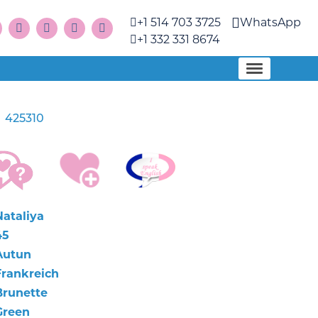
+1 514 703 3725
WhatsApp
+1 332 331 8674
425310
a
Nataliya
45
Autun
Frankreich
Brunette
Green