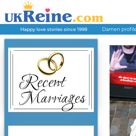
Damen profil
Happy love stories since 1998