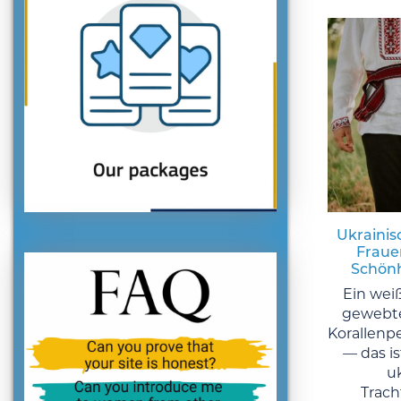
Ukrainis
Frauen
Schönh
Ein wei
gewebte
Korallenp
— das is
u
Trach