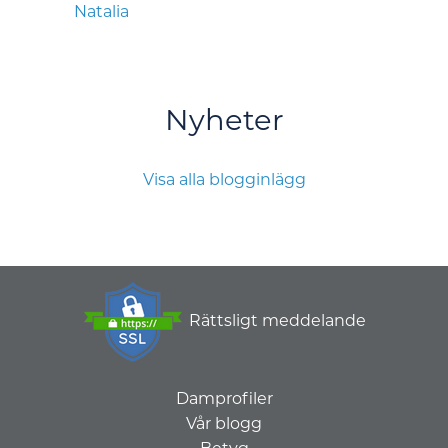
Natalia
Nyheter
Visa alla blogginlägg
Rättsligt meddelande
Damprofiler
Vår blogg