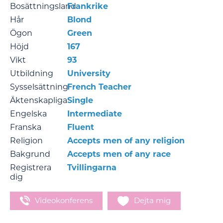
Bosättningsland
Frankrike
Hår
Blond
Ögon
Green
Höjd
167
Vikt
93
Utbildning
University
Sysselsättning
French Teacher
Äktenskapliga
Single
Engelska
Intermediate
Franska
Fluent
Religion
Accepts men of any religion
Bakgrund
Accepts men of any race
Registrera
Tvillingarna
dig
Videokonferens
Dejta mig