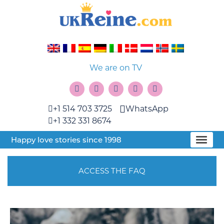
We are on TV
+1 514 703 3725
WhatsApp
+1 332 331 8674
Happy love stories since 1998
ACCESS THE FAQ