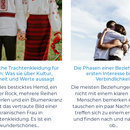
che Trachtenkleidung für
Die Phasen einer Bezi
: Was sie über Kultur,
ersten Interesse bi
eit und Werte aussagt
Verbindlichkei
ßes besticktes Hemd, ein
Die meisten Beziehunge
r Rock, mehrere Reihen
nicht mit einem klaren 
erlen und ein Blumenkranz
Menschen bemerken e
t das vertraute Bild einer
tauschen ein paar Nachr
krainischen Frau in
treffen sich zu einem e
tenkleidung. Es ist ein
und finden nach und na
wunderschönes...
ob...