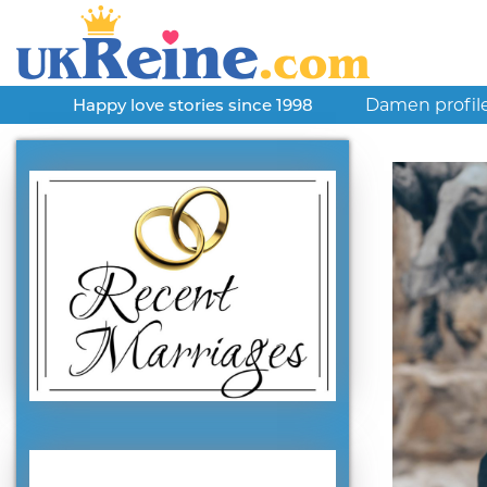
Damen profil
Happy love stories since 1998