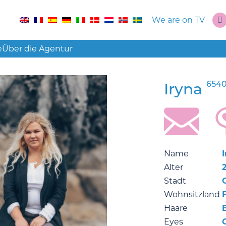
We are on TV
e
Über die Agentur
654
Iryna
Name
Alter
Stadt
Wohnsitzland
Haare
Eyes