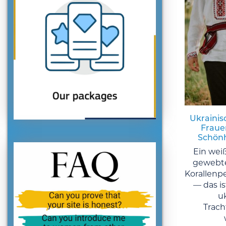
Ukrainis
Frauen
Schönh
Ein wei
gewebte
Korallenp
— das is
u
Trach