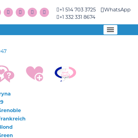
+1 514 703 3725
WhatsApp
+1 332 331 8674
047
Iryna
29
Grenoble
Frankreich
Blond
Green