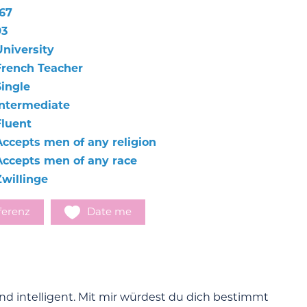
167
93
University
French Teacher
Single
Intermediate
Fluent
Accepts men of any religion
Accepts men of any race
Zwillinge
ferenz
Date me
und intelligent. Mit mir würdest du dich bestimmt