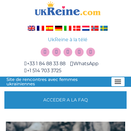
UkReine à la télé
+33 1 84 88 33 88
WhatsApp
+1 514 703 3725
Site de rencontres avec femmes
ukrainiennes
ACCEDER A LA FAQ