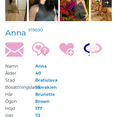
919690
Anna
Namn
Anna
Ålder
40
Stad
Bratislava
Bosättningsland
Slovakien
Hår
Brunette
Ögon
Brown
Höjd
177
Vikt
73