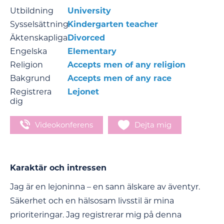
Utbildning
University
Sysselsättning
Kindergarten teacher
Äktenskapliga
Divorced
Engelska
Elementary
Religion
Accepts men of any religion
Bakgrund
Accepts men of any race
Registrera
Lejonet
dig
Videokonferens
Dejta mig
Karaktär och intressen
Jag är en lejoninna – en sann älskare av äventyr.
Säkerhet och en hälsosam livsstil är mina
prioriteringar. Jag registrerar mig på denna