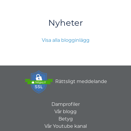
Nyheter
Visa alla blogginlägg
Rättsligt meddelande
Damprofiler
Vår blogg
Betyg
Vår Youtube kanal