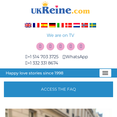
We are on TV
+1 514 703 3725
WhatsApp
+1 332 331 8674
Happy love stories since 1998
ACCESS THE FAQ