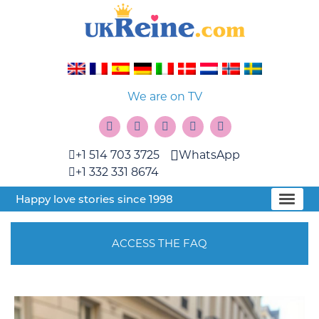
We are on TV
+1 514 703 3725
WhatsApp
+1 332 331 8674
Happy love stories since 1998
ACCESS THE FAQ