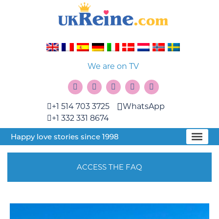
We are on TV
+1 514 703 3725
WhatsApp
+1 332 331 8674
Happy love stories since 1998
ACCESS THE FAQ