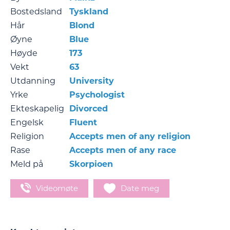
Bostedsland
Tyskland
Hår
Blond
Øyne
Blue
Høyde
173
Vekt
63
Utdanning
University
Yrke
Psychologist
Ekteskapelig
Divorced
Engelsk
Fluent
Religion
Accepts men of any religion
Rase
Accepts men of any race
Meld på
Skorpioen
Videomøte
Date meg