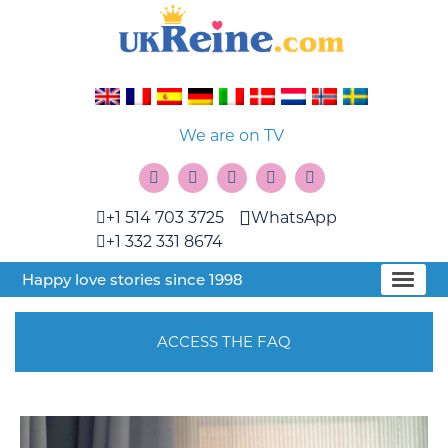
We are on TV
+1 514 703 3725
WhatsApp
+1 332 331 8674
Happy love stories since 1998
ACCESS THE FAQ