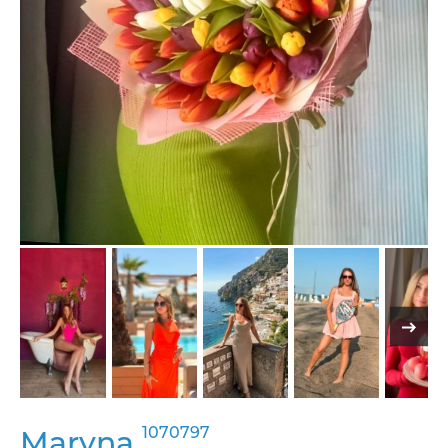
1070797
Maryna