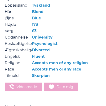
Bopælsland
Tyskland
Hår
Blond
Øjne
Blue
Højde
173
Vægt
63
Uddannelse
University
Beskæftigelse
Psychologist
Ægteskabelige
Divorced
Engelsk
Fluent
Religion
Accepts men of any religion
Race
Accepts men of any race
Tilmeld
Skorpion
Videomøde
Dato mig