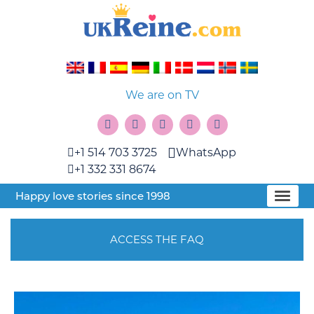
We are on TV
+1 514 703 3725
WhatsApp
+1 332 331 8674
Happy love stories since 1998
ACCESS THE FAQ