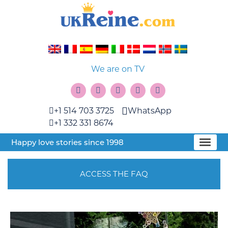
We are on TV
+1 514 703 3725
WhatsApp
+1 332 331 8674
Happy love stories since 1998
ACCESS THE FAQ