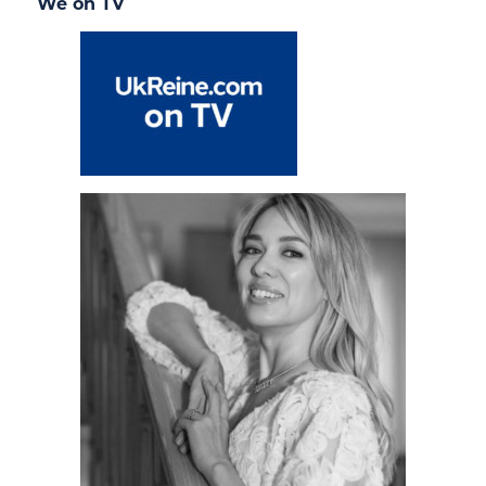
We on TV