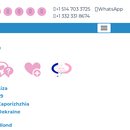
+1 514 703 3725
WhatsApp
+1 332 331 8674
9
Liza
29
Zaporizhzhia
Oekraïne
Blond