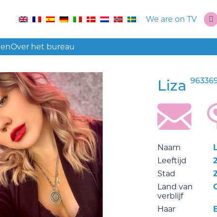
We are on TV
len
Over het bureau
96336
Liza
Naam
Leeftijd
Stad
Land van
verblijf
Haar