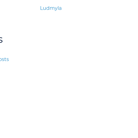
Ludmyla
s
osts