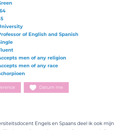
Green
164
55
University
Professor of English and Spanish
Single
Fluent
Accepts men of any religion
Accepts men of any race
Schorpioen
ference
Datum me
ersiteitsdocent Engels en Spaans deel ik ook mijn