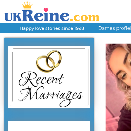
Dames profie
Happy love stories since 1998