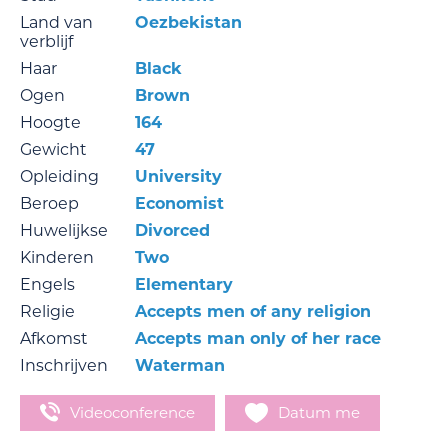
Land van
Oezbekistan
verblijf
Haar
Black
Ogen
Brown
Hoogte
164
Gewicht
47
Opleiding
University
Beroep
Economist
Huwelijkse
Divorced
Kinderen
Two
Engels
Elementary
Religie
Accepts men of any religion
Afkomst
Accepts man only of her race
Inschrijven
Waterman
Videoconference
Datum me