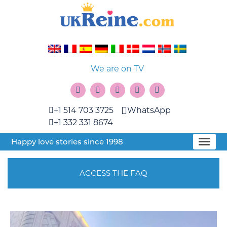
We are on TV
+1 514 703 3725
WhatsApp
+1 332 331 8674
Happy love stories since 1998
ACCESS THE FAQ