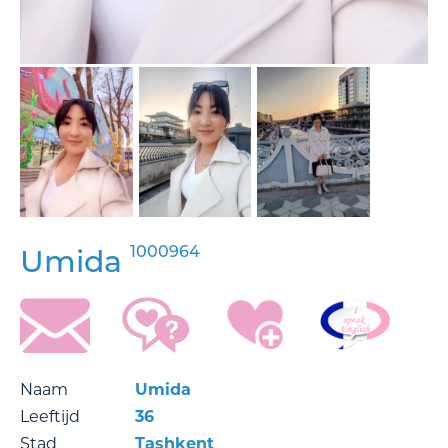
1000964
Umida
Naam
Umida
Leeftijd
36
Stad
Tashkent