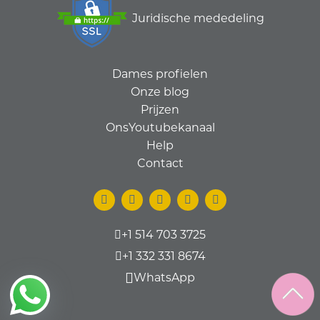
Juridische mededeling
Dames profielen
Onze blog
Prijzen
OnsYoutubekanaal
Help
Contact
+1 514 703 3725
+1 332 331 8674
WhatsApp