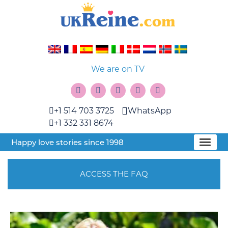
We are on TV
+1 514 703 3725
WhatsApp
+1 332 331 8674
Happy love stories since 1998
ACCESS THE FAQ