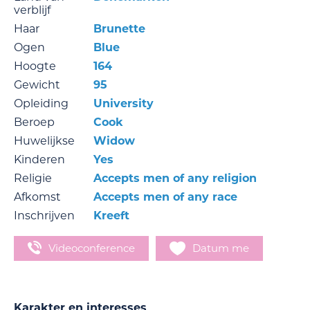
verblijf
Haar
Brunette
Ogen
Blue
Hoogte
164
Gewicht
95
Opleiding
University
Beroep
Cook
Huwelijkse
Widow
Kinderen
Yes
Religie
Accepts men of any religion
Afkomst
Accepts men of any race
Inschrijven
Kreeft
Videoconference
Datum me
Karakter en interesses