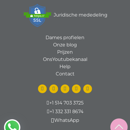
Juridische mededeling
Dames profielen
Onze blog
Prijzen
OnsYoutubekanaal
Help
Contact
+1 514 703 3725
+1 332 331 8674
WhatsApp