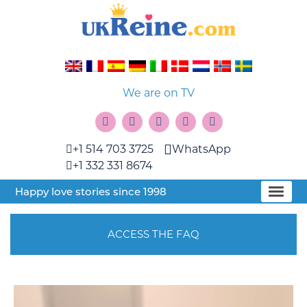
We are on TV
+1 514 703 3725
WhatsApp
+1 332 331 8674
Happy love stories since 1998
ACCESS THE FAQ